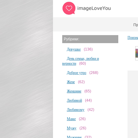
Пр
Призн
Рубрики:
Девушке
(136)
День семьи, любви и
верности
(60)
Доброе утро
(268)
Жене
(62)
Женщине
(65)
Любимой
(44)
Любимому
(42)
Маме
(26)
Мужу
(26)
Мужчине
(32)