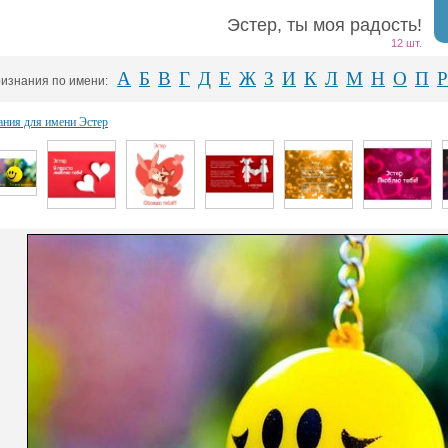
Эстер, ты моя радость!
12 шт.
А
Б
В
Г
Д
Е
Ж
З
И
К
Л
М
Н
О
П
Р
изнания по имени:
ания для имени Эстер