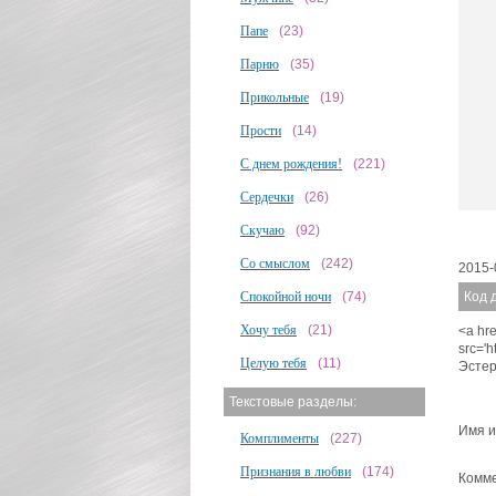
Папе
(23)
Парню
(35)
Прикольные
(19)
Прости
(14)
С днем рождения!
(221)
Сердечки
(26)
Скучаю
(92)
Со смыслом
(242)
2015-
Спокойной ночи
(74)
Код 
Хочу тебя
(21)
<a hre
src='
Целую тебя
(11)
Эстер
Текстовые разделы:
Имя и
Комплименты
(227)
Признания в любви
(174)
Комме