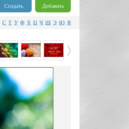
Создать
Добавить
С
Т
У
Ф
Х
Ц
Ч
Ш
Э
Ю
Я