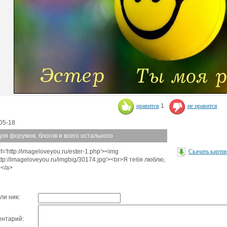
нравится
1
не нравится
05-18
для форумов, блогов и всего остального
f='http://imageloveyou.ru/ester-1.php'><img
Скачать карти
http://imageloveyou.ru/imgbig/30174.jpg'><br>Я тебя люблю,
</a>
ли ник:
нтарий: