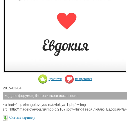
нравится
не нравится
2015-03-04
Код для форумов, блогов и всего остального
<a href='http://imageloveyou.ru/evfokiya-1.php'><img
src='http://imageloveyou.ru/imgbig/2107.jpg'><br>Я тебя люблю, Евдокия</a>
Скачать картинку