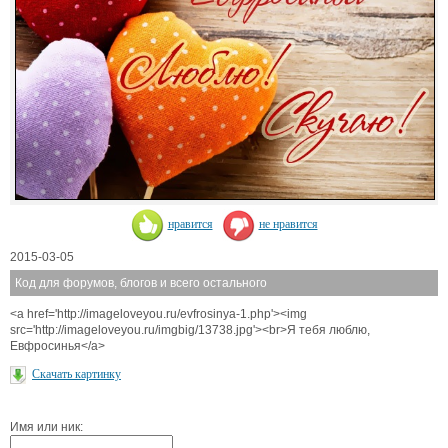
нравится
не нравится
2015-03-05
Код для форумов, блогов и всего остального
<a href='http://imageloveyou.ru/evfrosinya-1.php'><img
src='http://imageloveyou.ru/imgbig/13738.jpg'><br>Я тебя люблю,
Евфросинья</a>
Скачать картинку
Имя или ник: