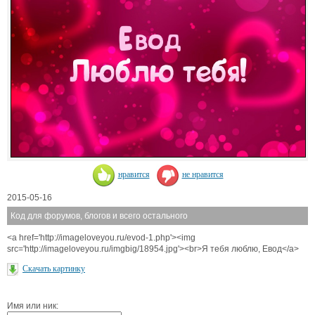
нравится
не нравится
2015-05-16
Код для форумов, блогов и всего остального
<a href='http://imageloveyou.ru/evod-1.php'><img
src='http://imageloveyou.ru/imgbig/18954.jpg'><br>Я тебя люблю, Евод</a>
Скачать картинку
Имя или ник: