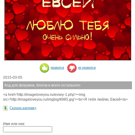
нравится
не нравится
2015-03-05
Код для форумов, блогов и всего остального
<a href='http://imageloveyou.ru/evsey-1.php'><img
src='http://imageloveyou.ru/imgbig/8985.jpg'><br>Я тебя люблю, Евсей</a>
Скачать картинку
Имя или ник: