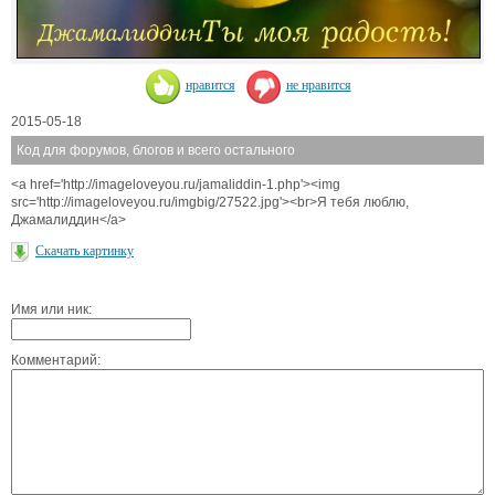
нравится
не нравится
2015-05-18
Код для форумов, блогов и всего остального
<a href='http://imageloveyou.ru/jamaliddin-1.php'><img
src='http://imageloveyou.ru/imgbig/27522.jpg'><br>Я тебя люблю,
Джамалиддин</a>
Скачать картинку
Имя или ник:
Комментарий: