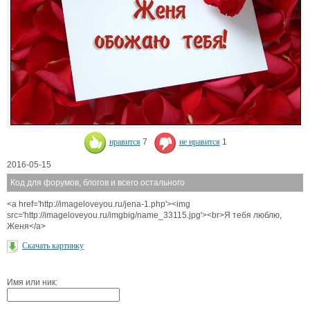
нравится
7
не нравится
1
2016-05-15
Код для форумов, блогов и всего остального
<a href='http://imageloveyou.ru/jena-1.php'><img
src='http://imageloveyou.ru/imgbig/name_33115.jpg'><br>Я тебя люблю,
Женя</a>
Скачать картинку
Имя или ник: