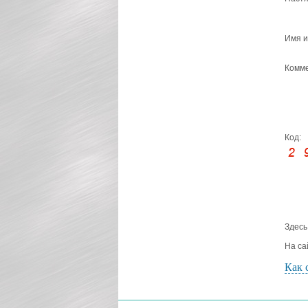
Имя и
Комме
Код:
Здесь
На са
Как 