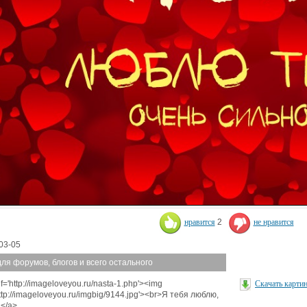
нравится
2
не нравится
03-05
для форумов, блогов и всего остального
f='http://imageloveyou.ru/nasta-1.php'><img
Скачать карти
http://imageloveyou.ru/imgbig/9144.jpg'><br>Я тебя люблю,
</a>