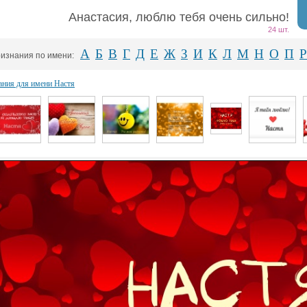
Анастасия, люблю тебя очень сильно!
24 шт.
А
Б
В
Г
Д
Е
Ж
З
И
К
Л
М
Н
О
П
Р
изнания по имени:
ания для имени Настя