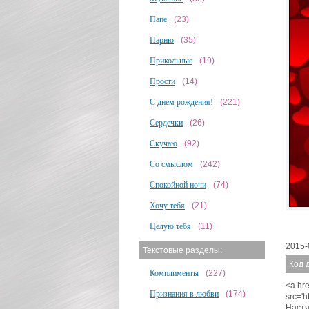
Папе
(23)
Парню
(35)
Прикольные
(19)
Прости
(14)
С днем рождения!
(221)
Сердечки
(26)
Скучаю
(92)
Со смыслом
(242)
Спокойной ночи
(74)
Хочу тебя
(21)
Целую тебя
(11)
2015-
Текстовые разделы:
Код 
Комплименты
(227)
<a hre
Признания в любви
(174)
src='
Настя