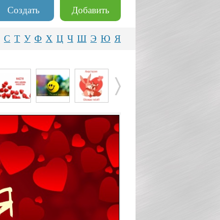
Создать
Добавить
С
Т
У
Ф
Х
Ц
Ч
Ш
Э
Ю
Я