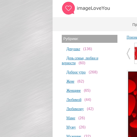
Пр
Призн
Рубрики:
Девушке
(136)
День семьи, любви и
верности
(60)
Доброе утро
(268)
Жене
(62)
Женщине
(65)
Любимой
(44)
Любимому
(42)
Маме
(26)
Мужу
(26)
Мужчине
(32)