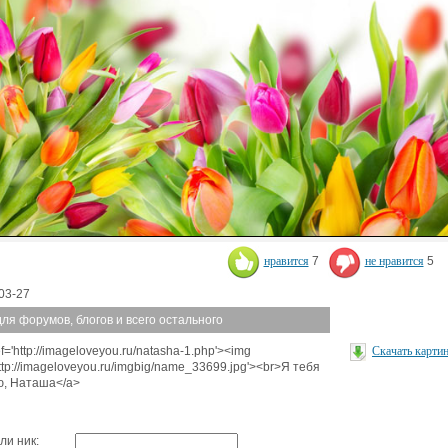
нравится
7
не нравится
5
03-27
для форумов, блогов и всего остального
f='http://imageloveyou.ru/natasha-1.php'><img
Скачать карти
http://imageloveyou.ru/imgbig/name_33699.jpg'><br>Я тебя
, Наташа</a>
ли ник: