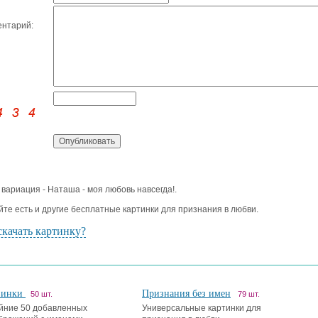
нтарий:
 вариация - Наташа - моя любовь навсегда!.
йте есть и другие бесплатные картинки для признания в любви.
скачать картинку?
винки
Признания без имен
50 шт.
79 шт.
йние 50 добавленных
Универсальные картинки для