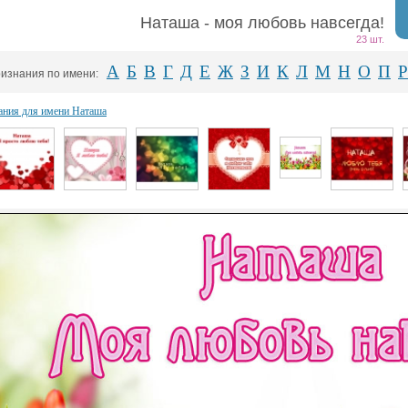
Наташа - моя любовь навсегда!
23 шт.
А
Б
В
Г
Д
Е
Ж
З
И
К
Л
М
Н
О
П
Р
изнания по имени:
ания для имени Наташа