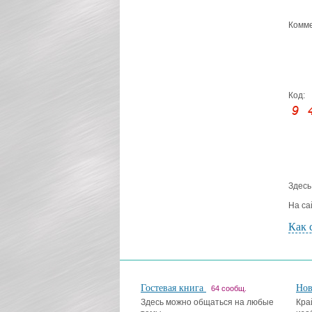
Комме
Код:
Здесь
На са
Как 
Гостевая книга
Но
64 сообщ.
Здесь можно общаться на любые
Кра