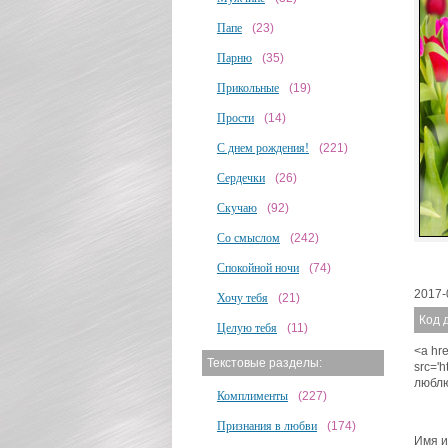
Папе
(23)
Парню
(35)
Прикольные
(19)
Прости
(14)
С днем рождения!
(221)
Сердечки
(26)
Скучаю
(92)
Со смыслом
(242)
Спокойной ночи
(74)
2017-
Хочу тебя
(21)
Код 
Целую тебя
(11)
<a hre
Текстовые разделы:
src='
люблю
Комплименты
(227)
Признания в любви
(174)
Имя и