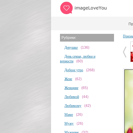
Пр
Призн
Рубрики:
Девушке
(136)
День семьи, любви и
верности
(60)
Доброе утро
(268)
Жене
(62)
Женщине
(65)
Любимой
(44)
Любимому
(42)
Маме
(26)
Мужу
(26)
Мужчине
(32)