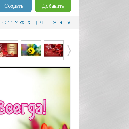
Создать
Добавить
С
Т
У
Ф
Х
Ц
Ч
Ш
Э
Ю
Я