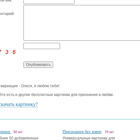
ли ник:
нтарий:
 вариация - Олеся, я люблю тебя!.
йте есть и другие бесплатные картинки для признания в любви.
скачать картинку?
винки
Признания без имен
50 шт.
79 шт.
йние 50 добавленных
Универсальные картинки для