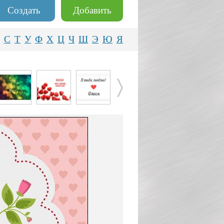
Создать
Добавить
С
Т
У
Ф
Х
Ц
Ч
Ш
Э
Ю
Я