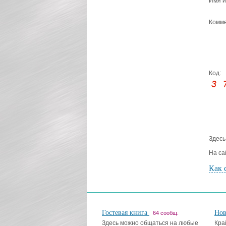
Имя и
Комме
Код:
Здесь
На са
Как 
Гостевая книга
Но
64 сообщ.
Здесь можно общаться на любые
Кра