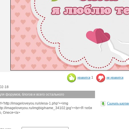
нравится
1
не нравится
02-18
для форумов, блогов и всего остального
f='http://imageloveyou.ru/olesa-1.php'><img
Скачать карти
http://imageloveyou.ru/imgbig/name_34102.jpg'><br>Я тебя
, Олеся</a>