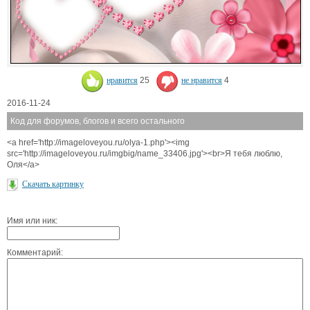
нравится
25
не нравится
4
2016-11-24
Код для форумов, блогов и всего остального
<a href='http://imageloveyou.ru/olya-1.php'><img
src='http://imageloveyou.ru/imgbig/name_33406.jpg'><br>Я тебя люблю,
Оля</a>
Скачать картинку
Имя или ник:
Комментарий: