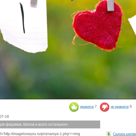
нравится
7
не нравится
5
07-16
для форумов, блогов и всего остального
f='http://imageloveyou.ru/priznaniya-1.php'><img
Скачать карти