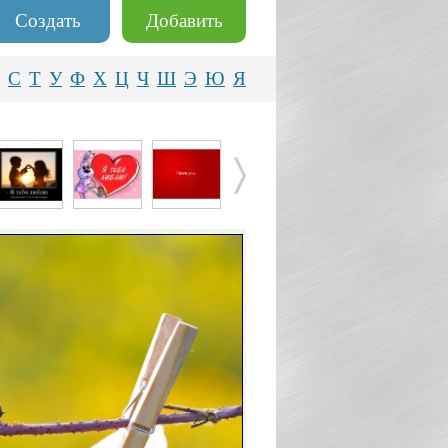
Создать
Добавить
С
Т
У
Ф
Х
Ц
Ч
Ш
Э
Ю
Я