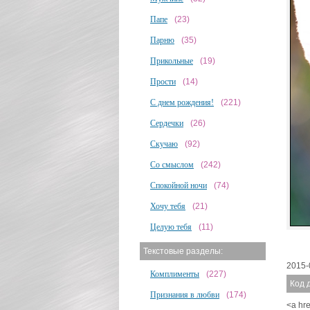
Папе
(23)
Парню
(35)
Прикольные
(19)
Прости
(14)
С днем рождения!
(221)
Сердечки
(26)
Скучаю
(92)
Со смыслом
(242)
Спокойной ночи
(74)
Хочу тебя
(21)
Целую тебя
(11)
Текстовые разделы:
2015-
Комплименты
(227)
Код 
Признания в любви
(174)
<a hre