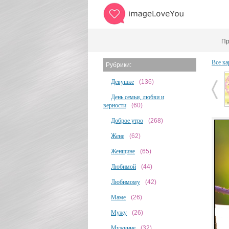
Пр
Все ка
Рубрики:
Девушке
(136)
День семьи, любви и
верности
(60)
Доброе утро
(268)
Жене
(62)
Женщине
(65)
Любимой
(44)
Любимому
(42)
Маме
(26)
Мужу
(26)
Мужчине
(32)