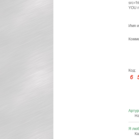
src='
YOU п
Имя и
Комме
Код:
Арту
На
Я лю
К