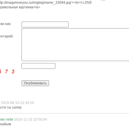
http://imageloveyou.ru/imgbig/name_33094.jpg'><br>I LOVE
рикольная картинка</a>
ли ник:
нтарий:
р
2019-08-10 22:34:26
стя ты супер
блю тебя
2016-11-10 10:56:04
анайым