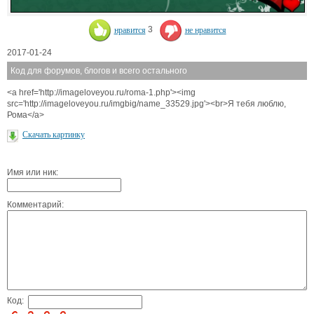
нравится
3
не нравится
2017-01-24
Код для форумов, блогов и всего остального
<a href='http://imageloveyou.ru/roma-1.php'><img
src='http://imageloveyou.ru/imgbig/name_33529.jpg'><br>Я тебя люблю,
Рома</a>
Скачать картинку
Имя или ник:
Комментарий:
Код: