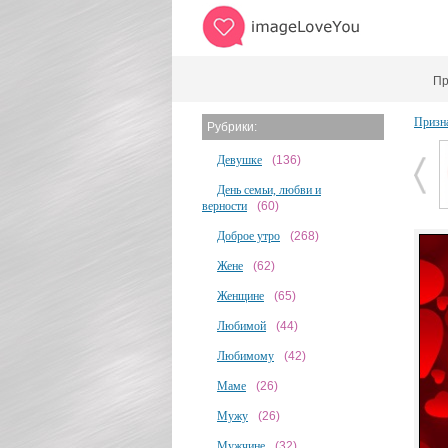
Пр
Призн
Рубрики:
Девушке
(136)
День семьи, любви и
верности
(60)
Доброе утро
(268)
Жене
(62)
Женщине
(65)
Любимой
(44)
Любимому
(42)
Маме
(26)
Мужу
(26)
Мужчине
(32)