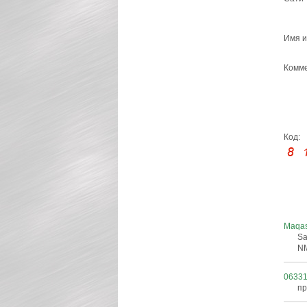
Имя и
Комме
Код:
Maqa
Sa
N
0633
пр