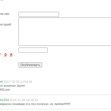
ли ник:
нтарий:
sH
2017-10-03 14:54:46
ni sevaman Janim
MSLove
161554
2016-11-06 18:16:53
екрасно понимаю что бзз полезно .но люблю!!!!!!!!!