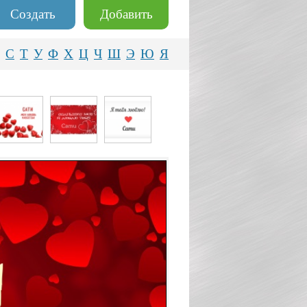
Создать
Добавить
С
Т
У
Ф
Х
Ц
Ч
Ш
Э
Ю
Я