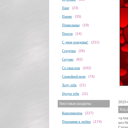
Папе
(23)
Парню
(35)
Прикольные
(19)
Прости
(14)
С днем рождения!
(221)
Сердечки
(26)
Скучаю
(92)
Со смыслом
(242)
Спокойной ночи
(74)
Хочу тебя
(21)
Целую тебя
(11)
2015-
Текстовые разделы:
Код 
Комплименты
(227)
<a hre
Признания в любви
(174)
src='
Сати<