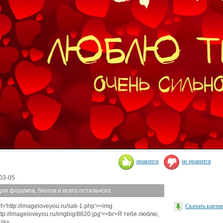
нравится
не нравится
03-05
для форумов, блогов и всего остального
f='http://imageloveyou.ru/sati-1.php'><img
Скачать карти
http://imageloveyou.ru/imgbig/8620.jpg'><br>Я тебя люблю,
/a>