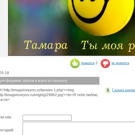
нравится
2
не нравится
05-18
для форумов, блогов и всего остального
f='http://imageloveyou.ru/tamara-1.php'><img
Скачать карти
http://imageloveyou.ru/imgbig/29862.jpg'><br>Я тебя люблю,
а</a>
ли ник:
нтарий: