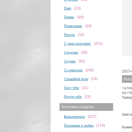
Папе
(23)
Парню
(35)
Прикольные
(19)
Прости
(14)
С днем рождения!
(221)
Сердечки
(26)
Скучаю
(92)
Со смыслом
(242)
2015-
Спокойной ночи
(74)
Код 
Хочу тебя
(21)
<a hre
src='
Целую тебя
(11)
Тамар
Текстовые разделы:
Имя и
Комплименты
(227)
Признания в любви
(174)
Комме