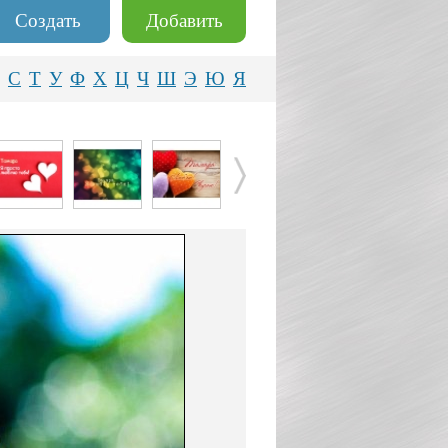
Создать
Добавить
С
Т
У
Ф
Х
Ц
Ч
Ш
Э
Ю
Я