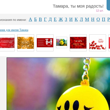
Тамара, ты моя радость!
12 шт.
А
Б
В
Г
Д
Е
Ж
З
И
К
Л
М
Н
О
П
Р
изнания по имени:
ания для имени Тамара