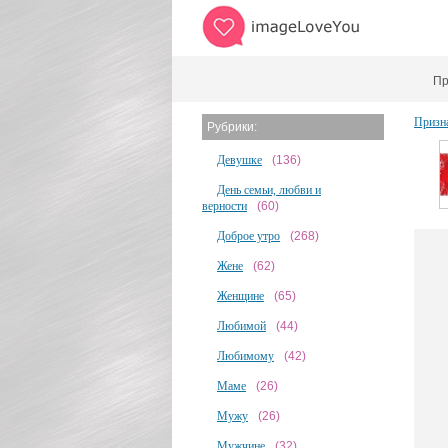
Пр
Призн
Рубрики:
Девушке
(136)
День семьи, любви и
верности
(60)
Доброе утро
(268)
Жене
(62)
Женщине
(65)
Любимой
(44)
Любимому
(42)
Маме
(26)
Мужу
(26)
Мужчине
(32)