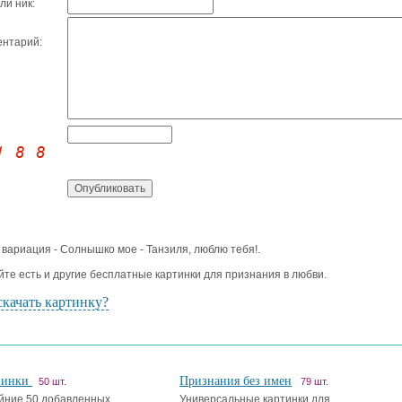
ли ник:
нтарий:
 вариация - Солнышко мое - Танзиля, люблю тебя!.
йте есть и другие бесплатные картинки для признания в любви.
скачать картинку?
винки
Признания без имен
50 шт.
79 шт.
йние 50 добавленных
Универсальные картинки для