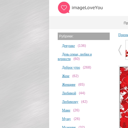
Пр
Призн
Рубрики:
Девушке
(136)
День семьи, любви и
верности
(60)
Доброе утро
(268)
Жене
(62)
Женщине
(65)
Любимой
(44)
Любимому
(42)
Маме
(26)
Мужу
(26)
Мужчине
(32)