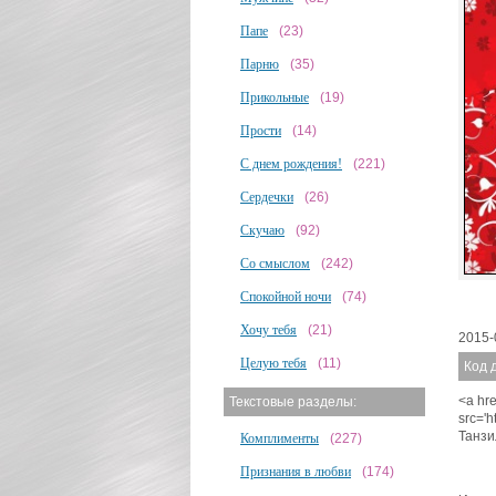
Папе
(23)
Парню
(35)
Прикольные
(19)
Прости
(14)
С днем рождения!
(221)
Сердечки
(26)
Скучаю
(92)
Со смыслом
(242)
Спокойной ночи
(74)
Хочу тебя
(21)
2015-
Целую тебя
(11)
Код 
<a hre
Текстовые разделы:
src='
Танзи
Комплименты
(227)
Признания в любви
(174)