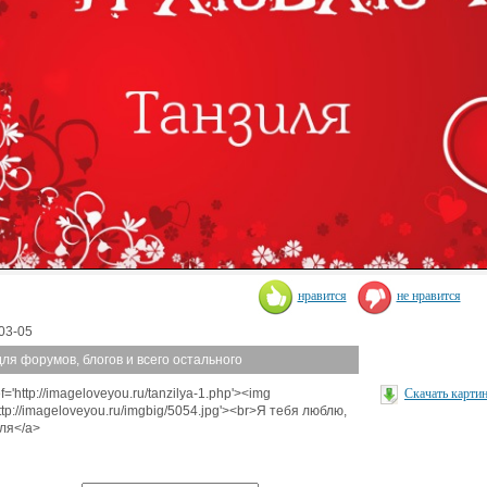
нравится
не нравится
03-05
для форумов, блогов и всего остального
f='http://imageloveyou.ru/tanzilya-1.php'><img
Скачать карти
http://imageloveyou.ru/imgbig/5054.jpg'><br>Я тебя люблю,
ля</a>