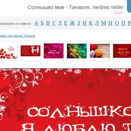
Солнышко мое - Танзиля, люблю тебя!
12 шт.
А
Б
В
Г
Д
Е
Ж
З
И
К
Л
М
Н
О
П
Р
изнания по имени:
ания для имени Танзиля