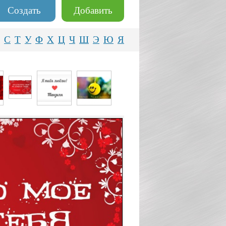
Создать
Добавить
С
Т
У
Ф
Х
Ц
Ч
Ш
Э
Ю
Я