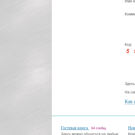
Имя и
Комме
Код:
Здесь
На са
Как 
Гостевая книга
Но
64 сообщ.
Здесь можно общаться на любые
Кра