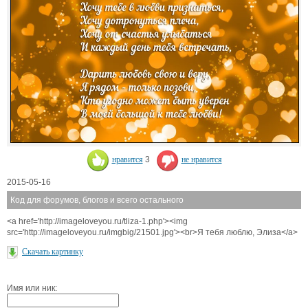
нравится
3
не нравится
2015-05-16
Код для форумов, блогов и всего остального
<a href='http://imageloveyou.ru/tliza-1.php'><img
src='http://imageloveyou.ru/imgbig/21501.jpg'><br>Я тебя люблю, Элиза</a>
Скачать картинку
Имя или ник: