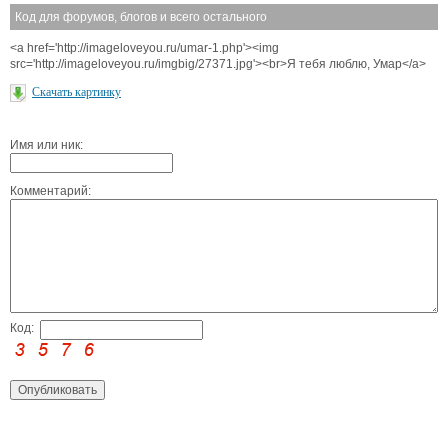
Код для форумов, блогов и всего остального
<a href='http://imageloveyou.ru/umar-1.php'><img
src='http://imageloveyou.ru/imgbig/27371.jpg'><br>Я тебя люблю, Умар</a>
Скачать картинку
Имя или ник:
Комментарий:
Код: