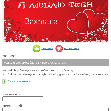
нравится
не нравится
2015-03-05
Код для форумов, блогов и всего остального
<a href='http://imageloveyou.ru/vahtang-1.php'><img
src='http://imageloveyou.ru/imgbig/4776.jpg'><br>Я тебя люблю, Вахтанг</a>
Скачать картинку
Имя или ник:
Комментарий: