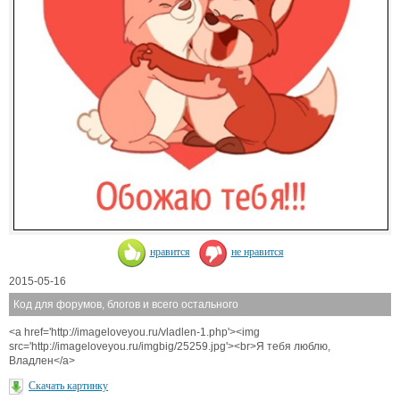
нравится
не нравится
2015-05-16
Код для форумов, блогов и всего остального
<a href='http://imageloveyou.ru/vladlen-1.php'><img
src='http://imageloveyou.ru/imgbig/25259.jpg'><br>Я тебя люблю,
Владлен</a>
Скачать картинку