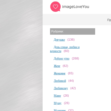
Пр
Рубрики:
Девушке
(136)
День семьи, любви и
верности
(60)
Доброе утро
(268)
Жене
(62)
Женщине
(65)
Любимой
(44)
Любимому
(42)
Маме
(26)
Мужу
(26)
Мужчине
(32)