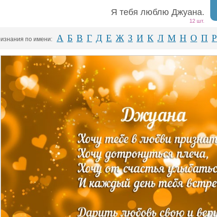
Я тебя люблю Джуана.
12 шт.
А
Б
В
Г
Д
Е
Ж
З
И
К
Л
М
Н
О
П
Р
изнания по имени: