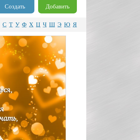
Создать
Добавить
С
Т
У
Ф
Х
Ц
Ч
Ш
Э
Ю
Я