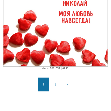
Инфо: 700х559 | 87 Kb
1
2
»