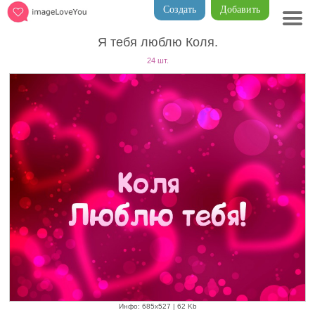
Создать
Добавить
Я тебя люблю Коля.
24 шт.
Инфо: 685х527 | 62 Kb