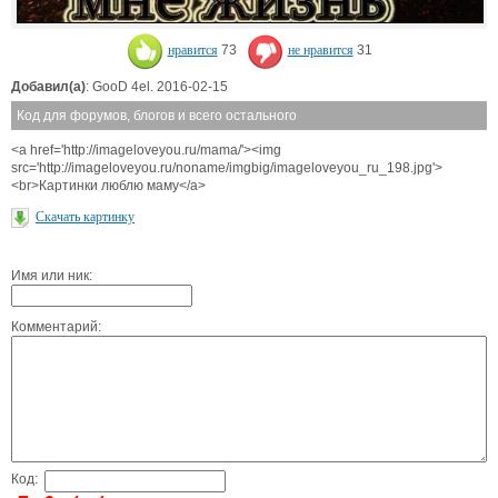
нравится
73
не нравится
31
Добавил(а)
: GooD 4el. 2016-02-15
Код для форумов, блогов и всего остального
<a href='http://imageloveyou.ru/mama/'><img
src='http://imageloveyou.ru/noname/imgbig/imageloveyou_ru_198.jpg'>
<br>Картинки люблю маму</a>
Скачать картинку
Имя или ник:
Комментарий:
Код: