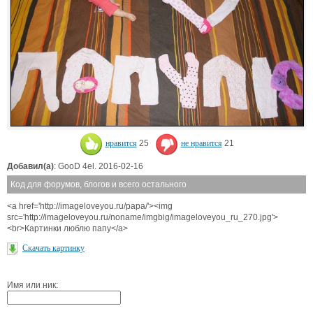
нравится
25
не нравится
21
Добавил(а)
: GooD 4el. 2016-02-16
Код для форумов, блогов и всего остального
<a href='http://imageloveyou.ru/papa/'><img
src='http://imageloveyou.ru/noname/imgbig/imageloveyou_ru_270.jpg'>
<br>Картинки люблю папу</a>
Скачать картинку
Имя или ник: