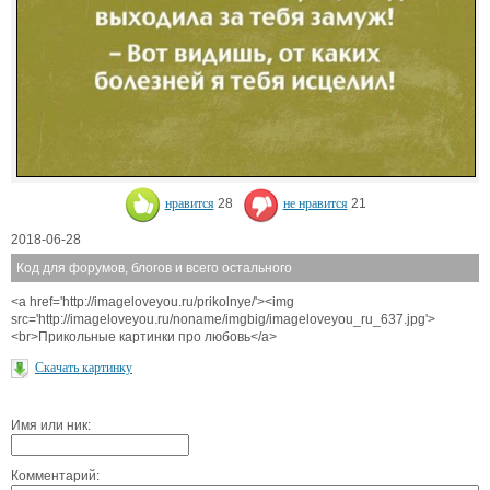
нравится
28
не нравится
21
2018-06-28
Код для форумов, блогов и всего остального
<a href='http://imageloveyou.ru/prikolnye/'><img
src='http://imageloveyou.ru/noname/imgbig/imageloveyou_ru_637.jpg'>
<br>Прикольные картинки про любовь</a>
Скачать картинку
Имя или ник:
Комментарий: