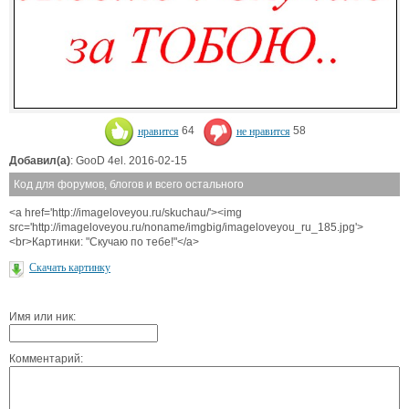
нравится
64
не нравится
58
Добавил(а)
: GooD 4el. 2016-02-15
Код для форумов, блогов и всего остального
<a href='http://imageloveyou.ru/skuchau/'><img
src='http://imageloveyou.ru/noname/imgbig/imageloveyou_ru_185.jpg'>
<br>Картинки: "Скучаю по тебе!"</a>
Скачать картинку
Имя или ник:
Комментарий: