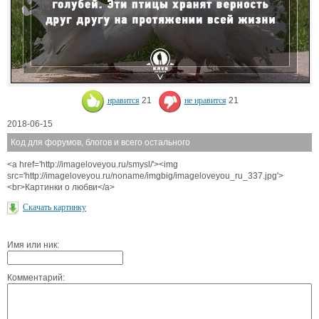
нравится
21
не нравится
21
2018-06-15
Код для форумов, блогов и всего остального
<a href='http://imageloveyou.ru/smysl/'><img
src='http://imageloveyou.ru/noname/imgbig/imageloveyou_ru_337.jpg'>
<br>Картинки о любви</a>
Скачать картинку
Имя или ник:
Комментарий: