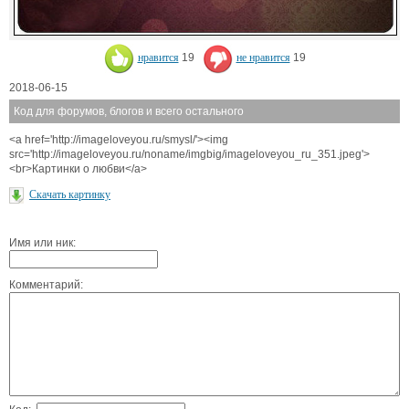
нравится
19
не нравится
19
2018-06-15
Код для форумов, блогов и всего остального
<a href='http://imageloveyou.ru/smysl/'><img
src='http://imageloveyou.ru/noname/imgbig/imageloveyou_ru_351.jpeg'>
<br>Картинки о любви</a>
Скачать картинку
Имя или ник:
Комментарий: