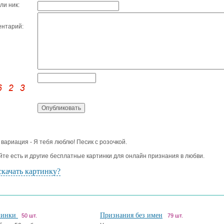
ли ник:
нтарий:
 вариация - Я тебя люблю! Песик с розочкой.
йте есть и другие бесплатные картинки для онлайн признания в любви.
скачать картинку?
винки
Признания без имен
50 шт.
79 шт.