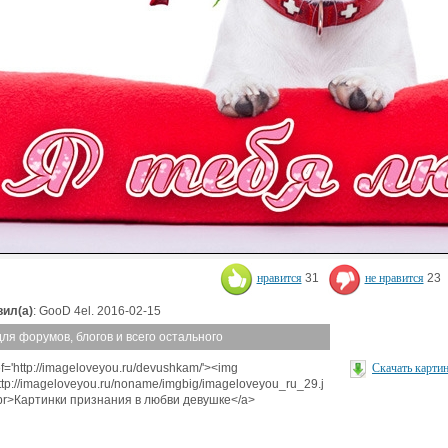
нравится
31
не нравится
23
ил(а)
: GooD 4el. 2016-02-15
для форумов, блогов и всего остального
f='http://imageloveyou.ru/devushkam/'><img
Скачать карти
http://imageloveyou.ru/noname/imgbig/imageloveyou_ru_29.j
br>Картинки признания в любви девушке</a>