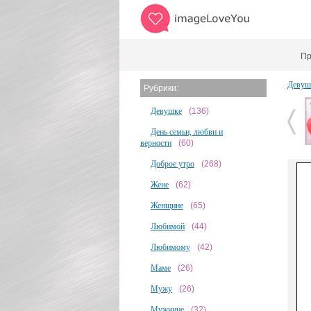
Пр
Девуш
Рубрики:
Девушке
(136)
День семьи, любви и
верности
(60)
Доброе утро
(268)
Жене
(62)
Женщине
(65)
Любимой
(44)
Любимому
(42)
Маме
(26)
Мужу
(26)
Мужчине
(32)