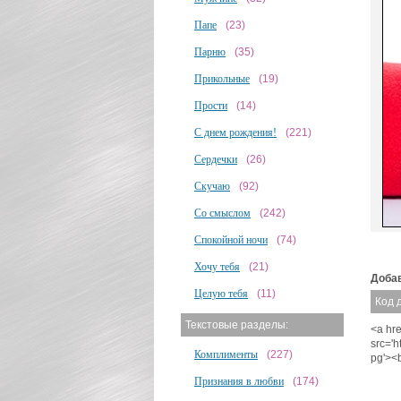
Папе
(23)
Парню
(35)
Прикольные
(19)
Прости
(14)
С днем рождения!
(221)
Сердечки
(26)
Скучаю
(92)
Со смыслом
(242)
Спокойной ночи
(74)
Хочу тебя
(21)
Добав
Целую тебя
(11)
Код 
Текстовые разделы:
<a hre
src='
Комплименты
(227)
pg'><
Признания в любви
(174)