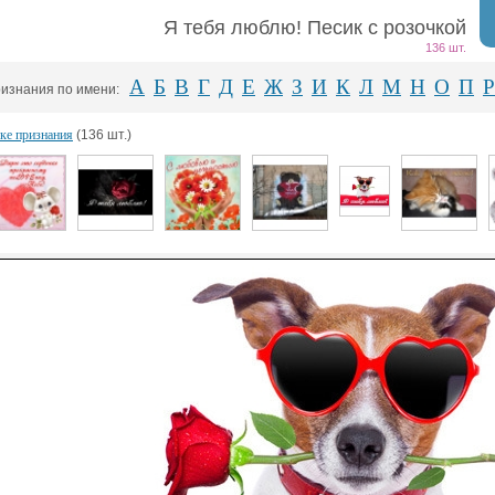
Я тебя люблю! Песик с розочкой
136 шт.
А
Б
В
Г
Д
Е
Ж
З
И
К
Л
М
Н
О
П
Р
изнания по имени:
ке признания
(136 шт.)