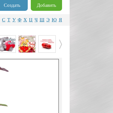
Создать
Добавить
С
Т
У
Ф
Х
Ц
Ч
Ш
Э
Ю
Я