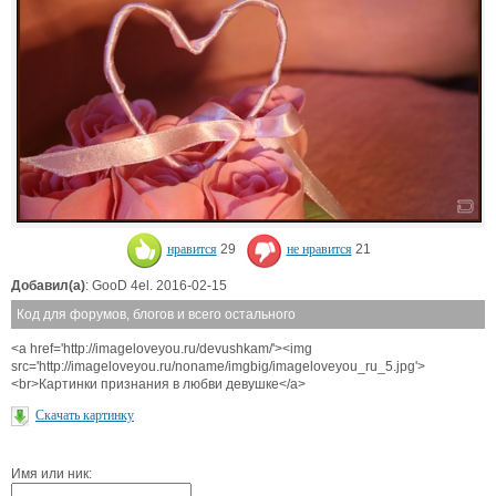
нравится
29
не нравится
21
Добавил(а)
: GooD 4el. 2016-02-15
Код для форумов, блогов и всего остального
<a href='http://imageloveyou.ru/devushkam/'><img
src='http://imageloveyou.ru/noname/imgbig/imageloveyou_ru_5.jpg'>
<br>Картинки признания в любви девушке</a>
Скачать картинку
Имя или ник: