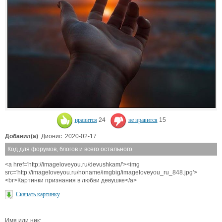
нравится
24
не нравится
15
Добавил(а)
: Дионис. 2020-02-17
Код для форумов, блогов и всего остального
<a href='http://imageloveyou.ru/devushkam/'><img
src='http://imageloveyou.ru/noname/imgbig/imageloveyou_ru_848.jpg'>
<br>Картинки признания в любви девушке</a>
Скачать картинку
Имя или ник: