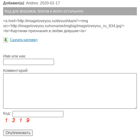
Добавил(а)
: Andres. 2020-02-17
Код для форумов, блогов и всего остального
<a href='http://imageloveyou.ru/devushkam/'><img
src='http://imageloveyou.ru/noname/imgbig/imageloveyou_ru_834.jpg'>
<br>Картинки признания в любви девушке</a>
Скачать картинку
Имя или ник:
Комментарий:
Код: