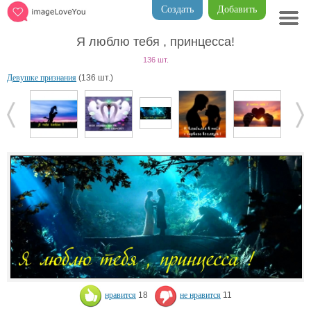
Создать
Добавить
Я люблю тебя , принцесса!
136 шт.
Девушке признания
(136 шт.)
нравится
18
не нравится
11