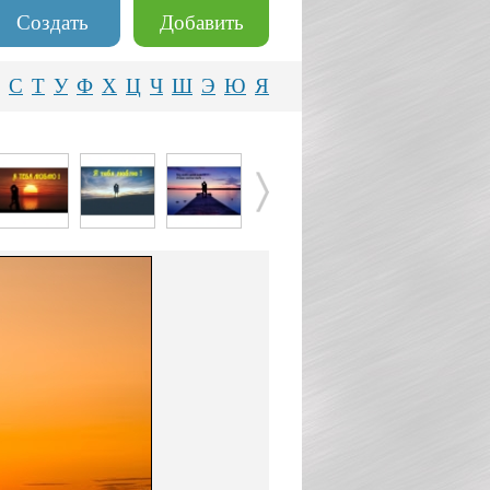
Создать
Добавить
С
Т
У
Ф
Х
Ц
Ч
Ш
Э
Ю
Я