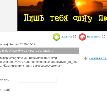
нравится
16
не нравится
16
ил(а)
: Andres. 2020-02-19
для форумов, блогов и всего остального
f='http://imageloveyou.ru/devushkam/'><img
Скачать карти
http://imageloveyou.ru/noname/imgbig/imageloveyou_ru_897.
<br>Картинки признания в любви девушке</a>
ли ник:
нтарий: