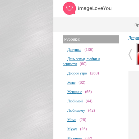
Пр
Девуш
Рубрики:
Девушке
(136)
День семьи, любви и
верности
(60)
Доброе утро
(268)
Жене
(62)
Женщине
(65)
Любимой
(44)
Любимому
(42)
Маме
(26)
Мужу
(26)
Мужчине
(32)