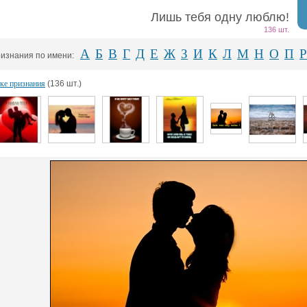
Лишь тебя одну люблю!
136 шт.
А
Б
В
Г
Д
Е
Ж
З
И
К
Л
М
Н
О
П
Р
изнания по имени:
ке признания
(136 шт.)