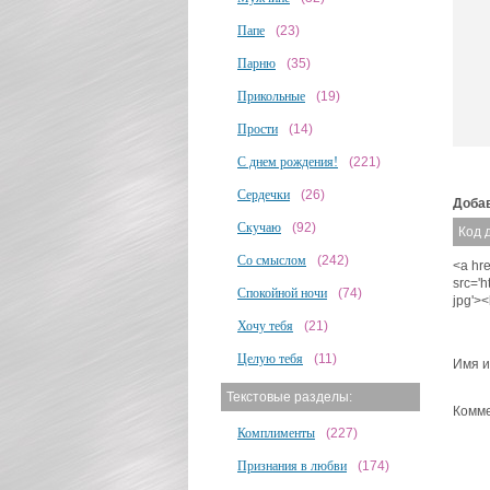
Папе
(23)
Парню
(35)
Прикольные
(19)
Прости
(14)
С днем рождения!
(221)
Сердечки
(26)
Добав
Скучаю
(92)
Код 
Со смыслом
(242)
<a hre
src='
Спокойной ночи
(74)
jpg'>
Хочу тебя
(21)
Целую тебя
(11)
Имя и
Текстовые разделы:
Комме
Комплименты
(227)
Признания в любви
(174)