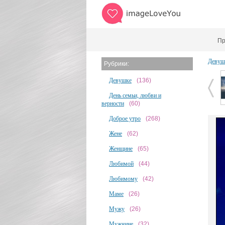
Пр
Девуш
Рубрики:
Девушке
(136)
День семьи, любви и
верности
(60)
Доброе утро
(268)
Жене
(62)
Женщине
(65)
Любимой
(44)
Любимому
(42)
Маме
(26)
Мужу
(26)
Мужчине
(32)