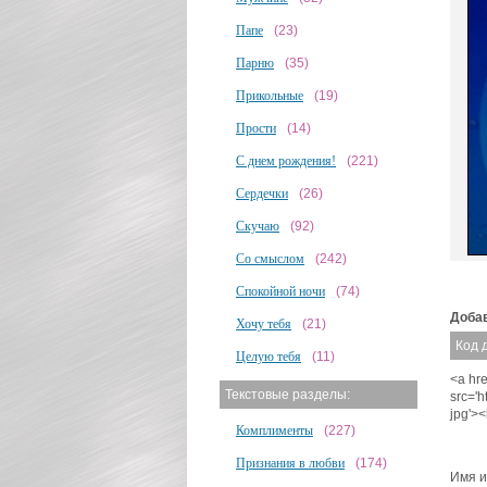
Папе
(23)
Парню
(35)
Прикольные
(19)
Прости
(14)
С днем рождения!
(221)
Сердечки
(26)
Скучаю
(92)
Со смыслом
(242)
Спокойной ночи
(74)
Добав
Хочу тебя
(21)
Код 
Целую тебя
(11)
<a hre
Текстовые разделы:
src='
jpg'>
Комплименты
(227)
Признания в любви
(174)
Имя и