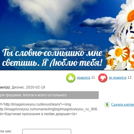
нравится
11
не нравится
12
ил(а)
: Дионис. 2020-02-19
для форумов, блогов и всего остального
f='http://imageloveyou.ru/devushkam/'><img
Скачать карти
http://imageloveyou.ru/noname/imgbig/imageloveyou_ru_906.
<br>Картинки признания в любви девушке</a>
ли ник: