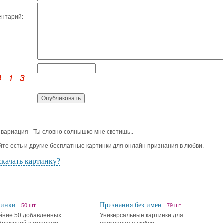
нтарий:
 вариация - Ты словно солнышко мне светишь..
йте есть и другие бесплатные картинки для онлайн признания в любви.
скачать картинку?
винки
Признания без имен
50 шт.
79 шт.
йние 50 добавленных
Универсальные картинки для