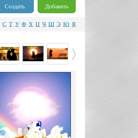
Создать
Добавить
С
Т
У
Ф
Х
Ц
Ч
Ш
Э
Ю
Я