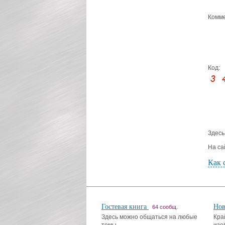
Комме
Код:
Здесь
На са
Как 
Гостевая книга
Но
64 сообщ.
Здесь можно общаться на любые
Кра