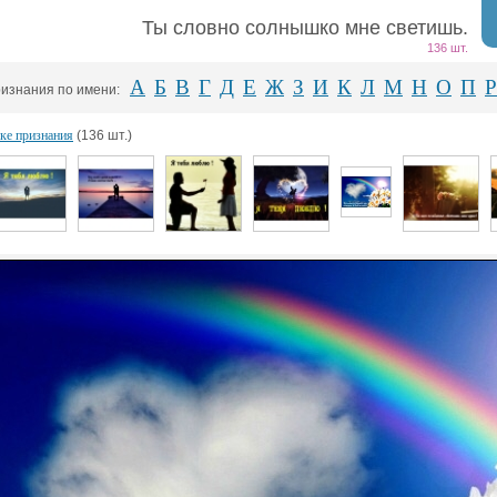
Ты словно солнышко мне светишь.
136 шт.
А
Б
В
Г
Д
Е
Ж
З
И
К
Л
М
Н
О
П
Р
изнания по имени:
ке признания
(136 шт.)