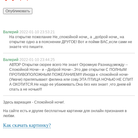
Валерий
2022-01-10 23:53:21
На открытке пожелание Не,,спокойной ночи,, а ,,доброй ночи,, на
открытке одно а в пояснении ДРУГОЕ! Вот и пойми ВАС,если сами не
знаете что пишите.
Валерий
2022-01-10 23:44:25
АВТОР Открытки скорее всего Не знает Огромную Разницу,между --
Спокойной Ночи-- и --Доброй Ночи--.Это две открытки С ПОЛНЫМ
ПРОТИВОПОЛОЖНЫМ ПОЖЕЛАНИЕМ!!! Иногда к -спокойной ночи-
(Умачи) приляпывают филина или сову.ЭТА ПТИЦА НОЧЬЮ НЕ СПИТ
А ОХОТИТСЯ.Не надо ее убаюкивать.Она без них знает ,что днем ей
спать а не ночью!!!
Здесь вариация - Спокойной ночи!.
На сайте есть и другие бесплатные картинки для онлайн признания в
любви.
Как скачать картинку?