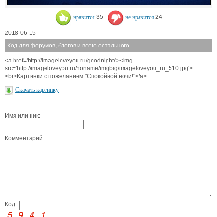
нравится
35
не нравится
24
2018-06-15
Код для форумов, блогов и всего остального
<a href='http://imageloveyou.ru/goodnight/'><img
src='http://imageloveyou.ru/noname/imgbig/imageloveyou_ru_510.jpg'>
<br>Картинки с пожеланием "Спокойной ночи!"</a>
Скачать картинку
Имя или ник:
Комментарий:
Код: