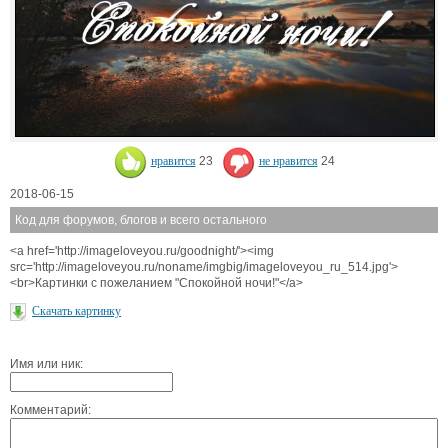
нравится
23
не нравится
24
2018-06-15
Код для форумов, блогов и всего остального
<a href='http://imageloveyou.ru/goodnight/'><img
src='http://imageloveyou.ru/noname/imgbig/imageloveyou_ru_514.jpg'>
<br>Картинки с пожеланием "Спокойной ночи!"</a>
Скачать картинку
Имя или ник:
Комментарий: