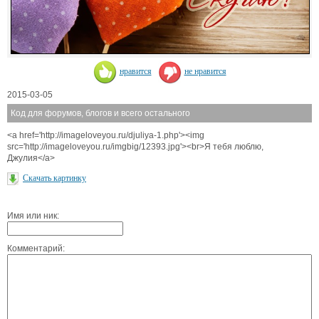
нравится
не нравится
2015-03-05
Код для форумов, блогов и всего остального
<a href='http://imageloveyou.ru/djuliya-1.php'><img
src='http://imageloveyou.ru/imgbig/12393.jpg'><br>Я тебя люблю,
Джулия</a>
Скачать картинку
Имя или ник:
Комментарий: