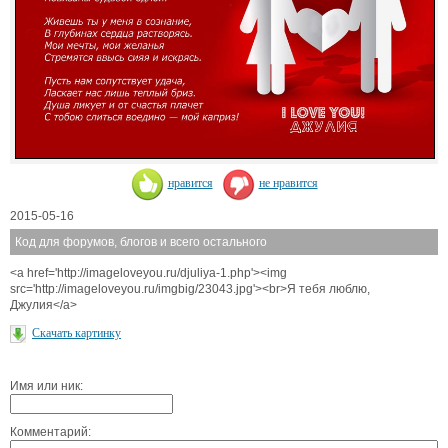
нравится
не нравится
2015-05-16
Код для форумов, блогов и всего остального
<a href='http://imageloveyou.ru/djuliya-1.php'><img
src='http://imageloveyou.ru/imgbig/23043.jpg'><br>Я тебя люблю,
Джулия</a>
Скачать картинку
Имя или ник:
Комментарий: