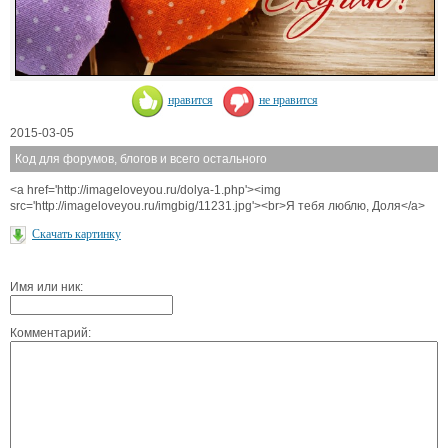
нравится
не нравится
2015-03-05
Код для форумов, блогов и всего остального
<a href='http://imageloveyou.ru/dolya-1.php'><img
src='http://imageloveyou.ru/imgbig/11231.jpg'><br>Я тебя люблю, Доля</a>
Скачать картинку
Имя или ник:
Комментарий: