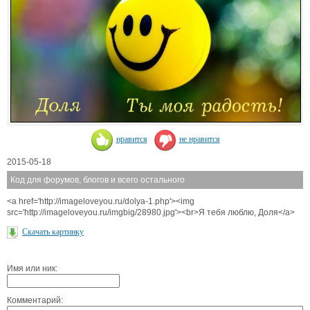
нравится
не нравится
2015-05-18
Код для форумов, блогов и всего остального
<a href='http://imageloveyou.ru/dolya-1.php'><img
src='http://imageloveyou.ru/imgbig/28980.jpg'><br>Я тебя люблю, Доля</a>
Скачать картинку
Имя или ник:
Комментарий: