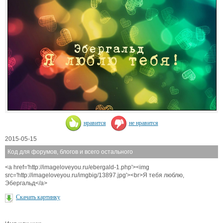
нравится
не нравится
2015-05-15
Код для форумов, блогов и всего остального
<a href='http://imageloveyou.ru/ebergald-1.php'><img
src='http://imageloveyou.ru/imgbig/13897.jpg'><br>Я тебя люблю,
Эбергальд</a>
Скачать картинку