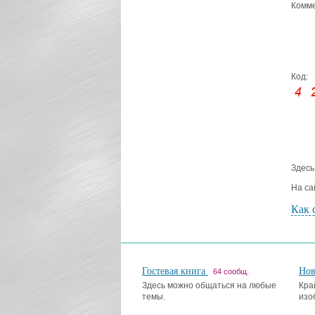
Комме
Код:
Здесь
На са
Как 
Гостевая книга
Но
64 сообщ.
Здесь можно общаться на любые
Кра
темы.
изо