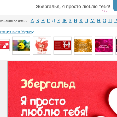
Эбергальд, я просто люблю тебя!
12 шт.
А
Б
В
Г
Д
Е
Ж
З
И
К
Л
М
Н
О
П
Р
изнания по имени:
ания для имени Эбергальд