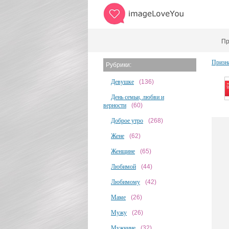
Пр
Призн
Рубрики:
Девушке
(136)
День семьи, любви и
верности
(60)
Доброе утро
(268)
Жене
(62)
Женщине
(65)
Любимой
(44)
Любимому
(42)
Маме
(26)
Мужу
(26)
Мужчине
(32)