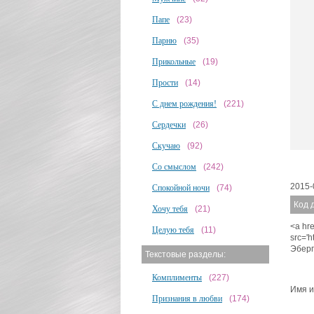
Папе
(23)
Парню
(35)
Прикольные
(19)
Прости
(14)
С днем рождения!
(221)
Сердечки
(26)
Скучаю
(92)
Со смыслом
(242)
2015-
Спокойной ночи
(74)
Код 
Хочу тебя
(21)
<a hre
Целую тебя
(11)
src='
Эберг
Текстовые разделы:
Комплименты
(227)
Имя и
Признания в любви
(174)