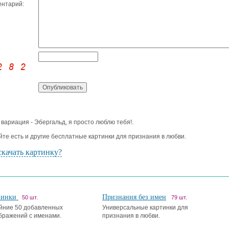
нтарий:
 вариация - Эбергальд, я просто люблю тебя!.
йте есть и другие бесплатные картинки для признания в любви.
скачать картинку?
винки
Признания без имен
50 шт.
79 шт.
йние 50 добавленных
Универсальные картинки для
бражений с именами.
признания в любви.