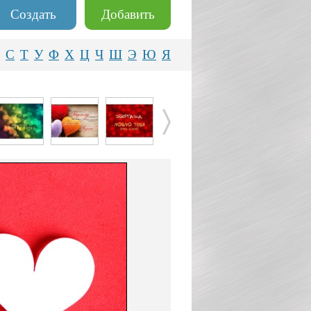
Создать
Добавить
С
Т
У
Ф
Х
Ц
Ч
Ш
Э
Ю
Я