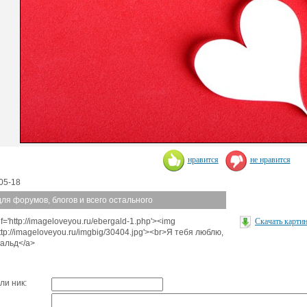
нравится
не нравится
05-18
для форумов, блогов и всего остального
f='http://imageloveyou.ru/ebergald-1.php'><img
Скачать карти
http://imageloveyou.ru/imgbig/30404.jpg'><br>Я тебя люблю,
альд</a>
ли ник: