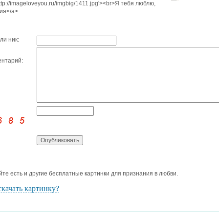
http://imageloveyou.ru/imgbig/1411.jpg'><br>Я тебя люблю,
ия</a>
ли ник:
нтарий:
йте есть и другие бесплатные картинки для признания в любви.
скачать картинку?