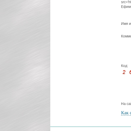
src='
Ефим
Имя и
Комме
Код:
На са
Как 