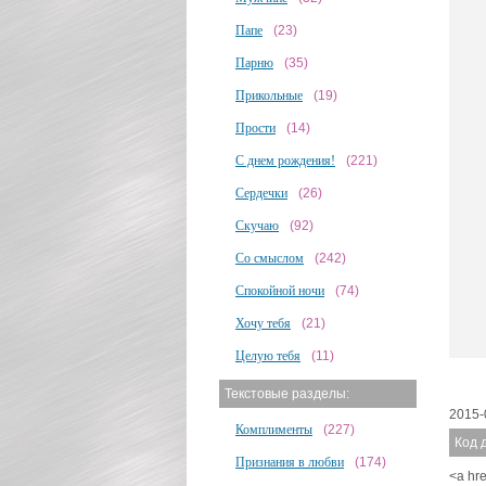
Папе
(23)
Парню
(35)
Прикольные
(19)
Прости
(14)
С днем рождения!
(221)
Сердечки
(26)
Скучаю
(92)
Со смыслом
(242)
Спокойной ночи
(74)
Хочу тебя
(21)
Целую тебя
(11)
Текстовые разделы:
2015-
Комплименты
(227)
Код 
Признания в любви
(174)
<a hre