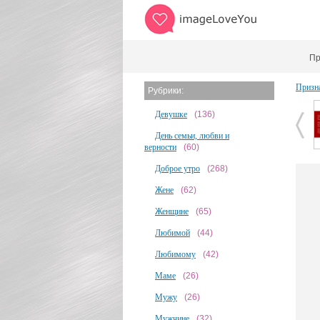
Пр
Призн
Рубрики:
Девушке
(136)
День семьи, любви и
верности
(60)
Доброе утро
(268)
Жене
(62)
Женщине
(65)
Любимой
(44)
Любимому
(42)
Маме
(26)
Мужу
(26)
Мужчине
(32)