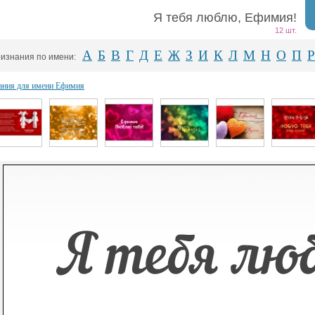
Я тебя люблю, Ефимия!
12 шт.
А
Б
В
Г
Д
Е
Ж
З
И
К
Л
М
Н
О
П
Р
изнания по имени:
ания для имени Ефимия