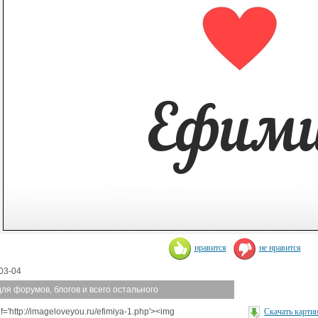
нравится
не нравится
03-04
для форумов, блогов и всего остального
f='http://imageloveyou.ru/efimiya-1.php'><img
Скачать карти