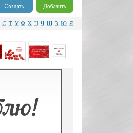
Создать
Добавить
С
Т
У
Ф
Х
Ц
Ч
Ш
Э
Ю
Я