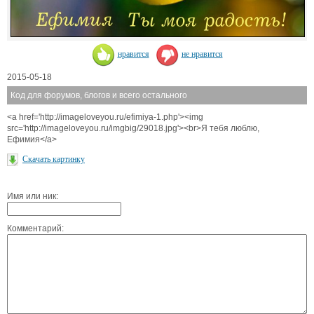
нравится
не нравится
2015-05-18
Код для форумов, блогов и всего остального
<a href='http://imageloveyou.ru/efimiya-1.php'><img
src='http://imageloveyou.ru/imgbig/29018.jpg'><br>Я тебя люблю,
Ефимия</a>
Скачать картинку
Имя или ник:
Комментарий: