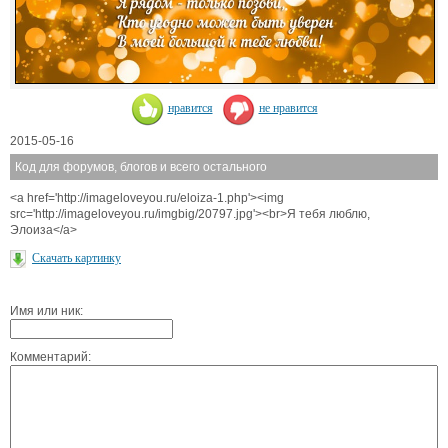
нравится
не нравится
2015-05-16
Код для форумов, блогов и всего остального
<a href='http://imageloveyou.ru/eloiza-1.php'><img
src='http://imageloveyou.ru/imgbig/20797.jpg'><br>Я тебя люблю,
Элоиза</a>
Скачать картинку
Имя или ник:
Комментарий: