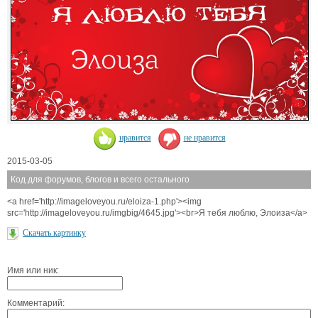
нравится
не нравится
2015-03-05
Код для форумов, блогов и всего остального
<a href='http://imageloveyou.ru/eloiza-1.php'><img
src='http://imageloveyou.ru/imgbig/4645.jpg'><br>Я тебя люблю, Элоиза</a>
Скачать картинку
Имя или ник:
Комментарий: