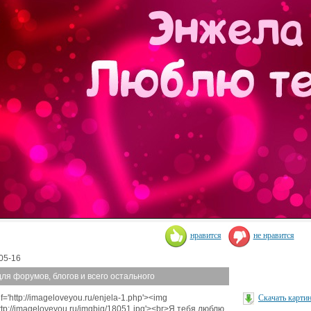
нравится
не нравится
05-16
для форумов, блогов и всего остального
f='http://imageloveyou.ru/enjela-1.php'><img
Скачать карти
http://imageloveyou.ru/imgbig/18051.jpg'><br>Я тебя люблю,