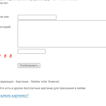
ла</a>
ли ник:
нтарий:
 вариация - Картинка - Люблю тебя Энжела!.
йте есть и другие бесплатные картинки для признания в любви.
скачать картинку?