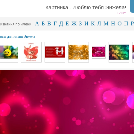
Картинка - Люблю тебя Энжела!
12 шт.
А
Б
В
Г
Д
Е
Ж
З
И
К
Л
М
Н
О
П
Р
изнания по имени:
ания для имени Энжела