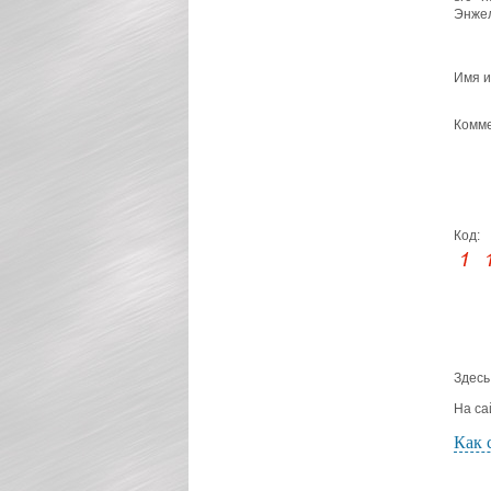
Энже
Имя и
Комме
Код:
Здесь
На са
Как 