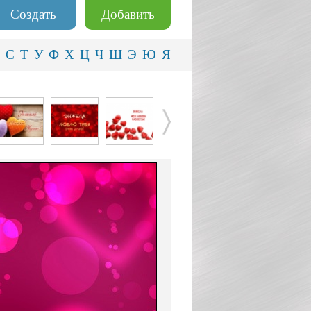
Создать
Добавить
С
Т
У
Ф
Х
Ц
Ч
Ш
Э
Ю
Я