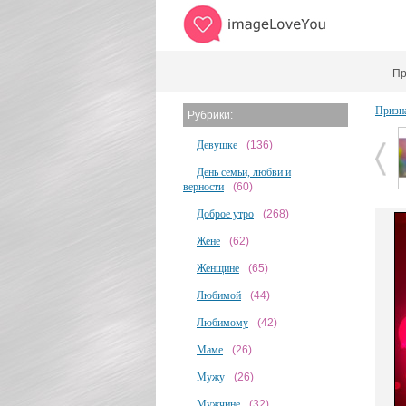
Пр
Призн
Рубрики:
Девушке
(136)
День семьи, любви и
верности
(60)
Доброе утро
(268)
Жене
(62)
Женщине
(65)
Любимой
(44)
Любимому
(42)
Маме
(26)
Мужу
(26)
Мужчине
(32)