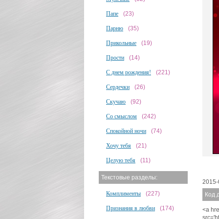
Папе
(23)
Парню
(35)
Прикольные
(19)
Прости
(14)
С днем рождения!
(221)
Сердечки
(26)
Скучаю
(92)
Со смыслом
(242)
Спокойной ночи
(74)
Хочу тебя
(21)
Целую тебя
(11)
Текстовые разделы:
2015-
Комплименты
(227)
Код 
Признания в любви
(174)
<a hre
src='