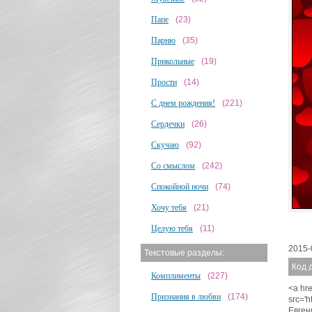
Папе
(23)
Парню
(35)
Прикольные
(19)
Прости
(14)
С днем рождения!
(221)
Сердечки
(26)
Скучаю
(92)
Со смыслом
(242)
Спокойной ночи
(74)
Хочу тебя
(21)
Целую тебя
(11)
2015-
Текстовые разделы:
Код 
Комплименты
(227)
<a hre
Признания в любви
(174)
src='
Евген