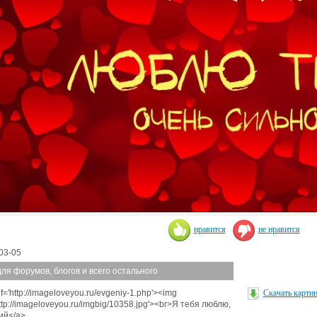
нравится
не нравится
03-05
для форумов, блогов и всего остального
f='http://imageloveyou.ru/evgeniy-1.php'><img
Скачать карти
http://imageloveyou.ru/imgbig/10358.jpg'><br>Я тебя люблю,
ий</a>