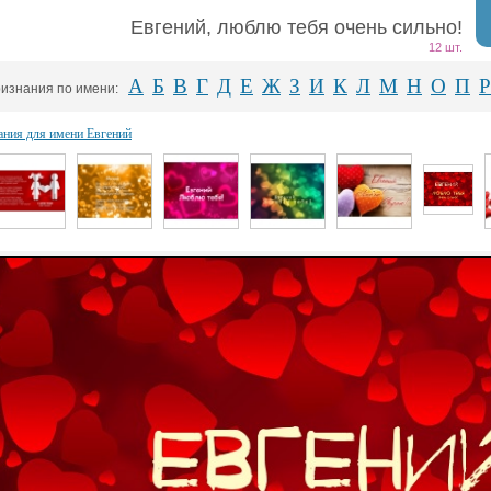
Евгений, люблю тебя очень сильно!
12 шт.
А
Б
В
Г
Д
Е
Ж
З
И
К
Л
М
Н
О
П
Р
изнания по имени:
ания для имени Евгений