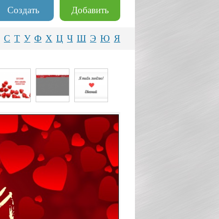
Создать
Добавить
С
Т
У
Ф
Х
Ц
Ч
Ш
Э
Ю
Я