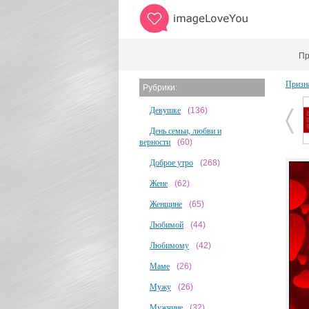
Пр
Призн
Рубрики:
Девушке
(136)
День семьи, любви и
верности
(60)
Доброе утро
(268)
Жене
(62)
Женщине
(65)
Любимой
(44)
Любимому
(42)
Маме
(26)
Мужу
(26)
Мужчине
(32)