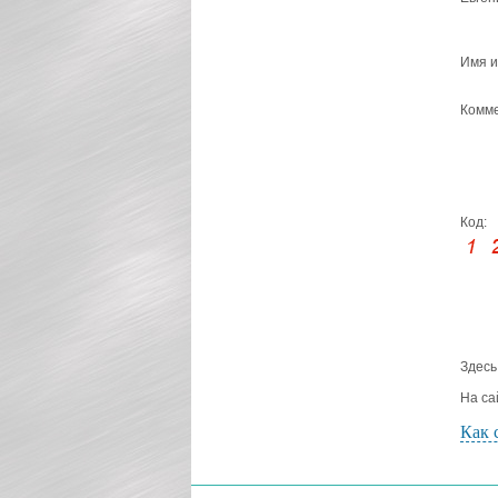
Имя и
Комме
Код:
Здесь
На са
Как 