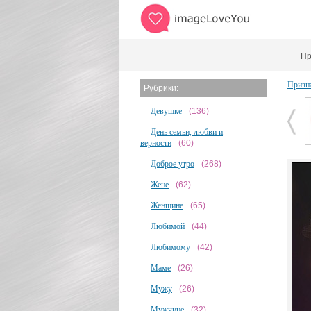
Пр
Призн
Рубрики:
Девушке
(136)
День семьи, любви и
верности
(60)
Доброе утро
(268)
Жене
(62)
Женщине
(65)
Любимой
(44)
Любимому
(42)
Маме
(26)
Мужу
(26)
Мужчине
(32)