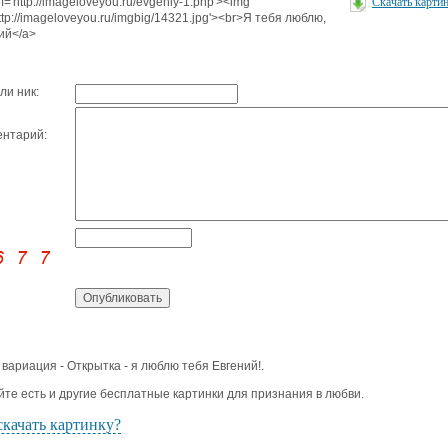
f='http://imageloveyou.ru/evgeniy-1.php'><img
Скачать карти
http://imageloveyou.ru/imgbig/14321.jpg'><br>Я тебя люблю,
ий</a>
ли ник:
нтарий:
 вариация - Открытка - я люблю тебя Евгений!.
йте есть и другие бесплатные картинки для признания в любви.
скачать картинку?