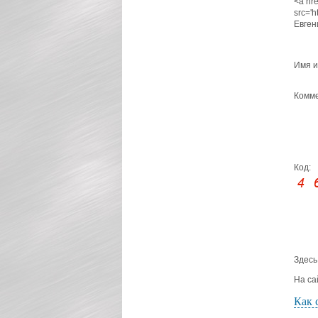
<a hre
src='
Евген
Имя и
Комме
Код:
Здесь
На са
Как 