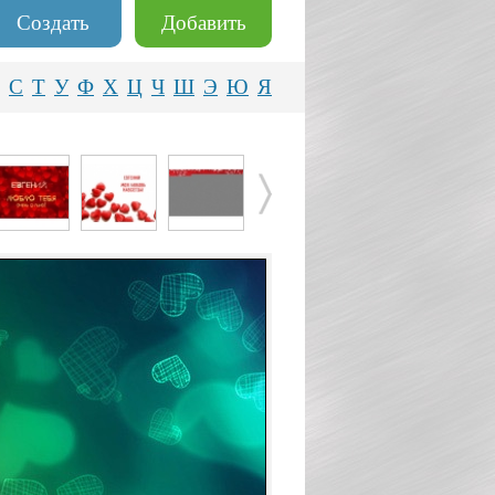
Создать
Добавить
С
Т
У
Ф
Х
Ц
Ч
Ш
Э
Ю
Я