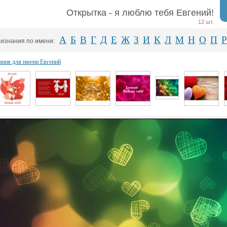
Открытка - я люблю тебя Евгений!
12 шт.
А
Б
В
Г
Д
Е
Ж
З
И
К
Л
М
Н
О
П
Р
изнания по имени:
ания для имени Евгений