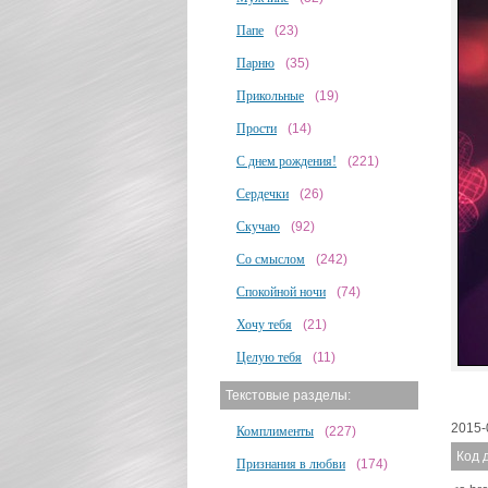
Папе
(23)
Парню
(35)
Прикольные
(19)
Прости
(14)
С днем рождения!
(221)
Сердечки
(26)
Скучаю
(92)
Со смыслом
(242)
Спокойной ночи
(74)
Хочу тебя
(21)
Целую тебя
(11)
Текстовые разделы:
2015-
Комплименты
(227)
Код 
Признания в любви
(174)