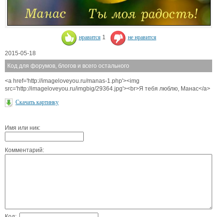
нравится
1
не нравится
2015-05-18
Код для форумов, блогов и всего остального
<a href='http://imageloveyou.ru/manas-1.php'><img
src='http://imageloveyou.ru/imgbig/29364.jpg'><br>Я тебя люблю, Манас</a>
Скачать картинку
Имя или ник:
Комментарий:
Код: